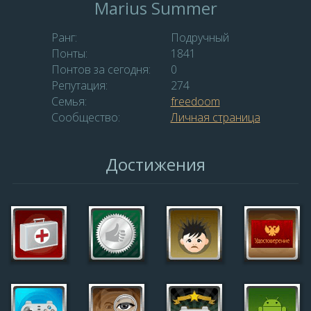
Marius Summer
Ранг:
Подручный
Понты:
1841
Понтов за сегодня:
0
Репутация:
274
Семья:
freedoom
Сообщество:
Личная страница
Достижения