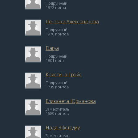
Подручный
1972 понта
Леночка Александрова
Подручный
1970 понтов
Darya
Подручный
1801 понт
Кристина Грэйс
Подручный
1739 понтов
Елизавета Юрманова
Заместитель
1689 понтов
Надя Эфстадиу
Заместитель