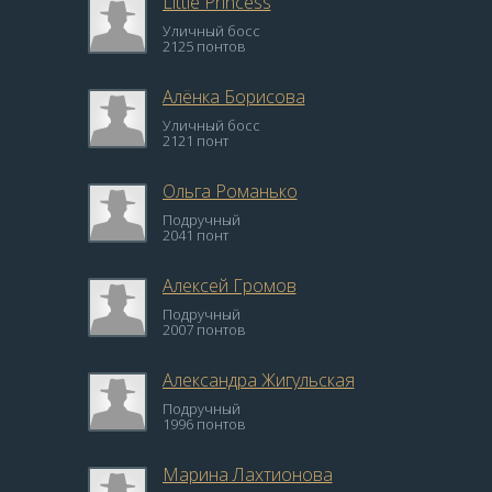
Little Princess
Уличный босс
2125 понтов
Алёнка Борисова
Уличный босс
2121 понт
Ольга Романько
Подручный
2041 понт
Алексей Громов
Подручный
2007 понтов
Александра Жигульская
Подручный
1996 понтов
Марина Лахтионова