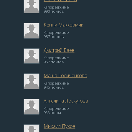
Капореджиме
990 понтов
Кенни Маккормик
Капореджиме
987 понтов
Дмитрий Баев
Капореджиме
967 понтов
Маша Голиченкова
Капореджиме
945 понтов
Ангелина Лоскутова
Капореджиме
933 понта
Михаил Пухов