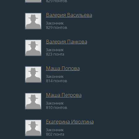
829 понтов
Валерия Васильева
Законник
829 понтов
Валерия Панкова
Законник
823 понта
Маша Попова
Законник
814 понтов
Маша Петрова
Законник
810 понтов
Екатерина Иволгина
Законник
802 понта