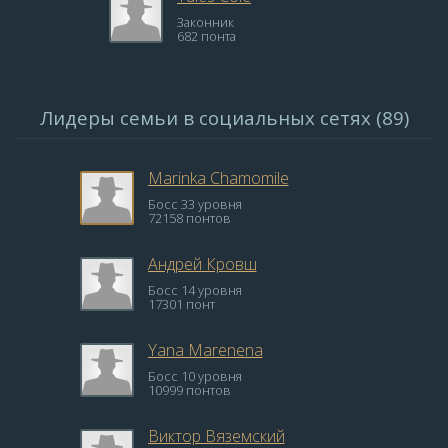
Законник
682 понта
Лидеры семьи в социальных сетях (89)
Marinka Chamomile
Босс 33 уровня
72158 понтов
Андрей Кровш
Босс 14 уровня
17301 понт
Yana Marenena
Босс 10 уровня
10999 понтов
Виктор Вяземский