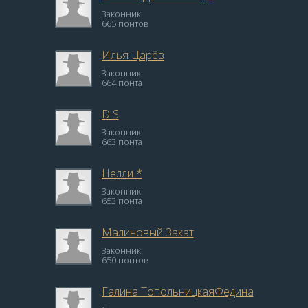
Законник
665 понтов
Илья Царёв
Законник
664 понта
D S
Законник
663 понта
Нелли *
Законник
653 понта
Малиновый Закат
Законник
650 понтов
Галина ТопольницкаяФедина