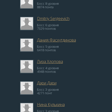
Босс 8 уровня
8874 понта
Dmitriy Sergeevich
Босс 6 уровня
7329 понтов
Дания Фасхутдинова
Босс 5 уровня
6418 понтов
Лиза Хлопова
Босс 4 уровня
4948 понтов
Дари Дари
Босс 3 уровня
4271 понт
Нина Кулькина
Босс 3 уровня