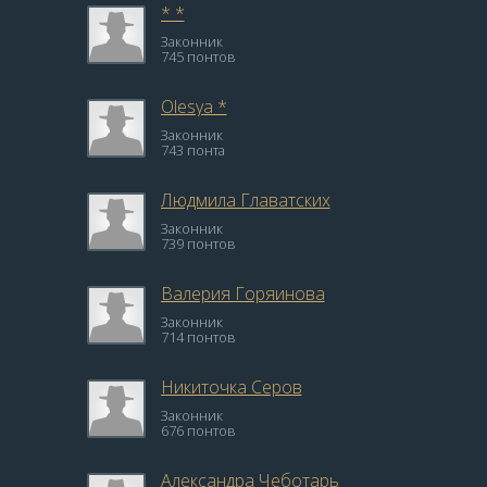
* *
Законник
745 понтов
Olesya *
Законник
743 понта
Людмила Главатских
Законник
739 понтов
Валерия Горяинова
Законник
714 понтов
Никиточка Серов
Законник
676 понтов
Александра Чеботарь