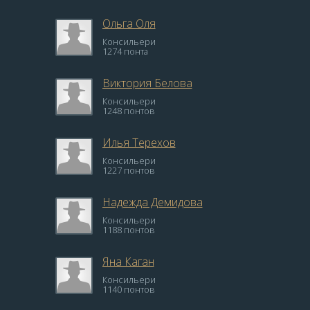
Ольга Оля
Консильери
1274 понта
Виктория Белова
Консильери
1248 понтов
Илья Терехов
Консильери
1227 понтов
Надежда Демидова
Консильери
1188 понтов
Яна Каган
Консильери
1140 понтов