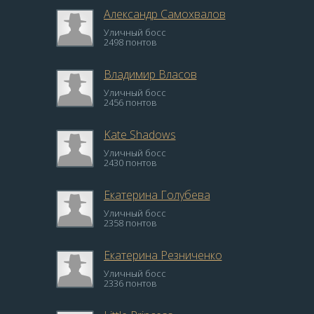
Александр Самохвалов
Уличный босс
2498 понтов
Владимир Власов
Уличный босс
2456 понтов
Kate Shadows
Уличный босс
2430 понтов
Екатерина Голубева
Уличный босс
2358 понтов
Екатерина Резниченко
Уличный босс
2336 понтов