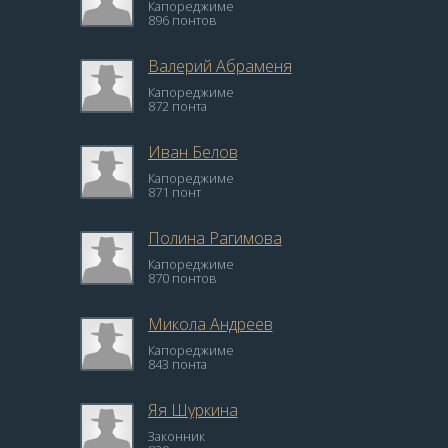
Капореджиме
896 понтов
Валерий Абраменя
Капореджиме
872 понта
Иван Белов
Капореджиме
871 понт
Полина Рагимова
Капореджиме
870 понтов
Микола Андреев
Капореджиме
843 понта
Яя Шуркина
Законник