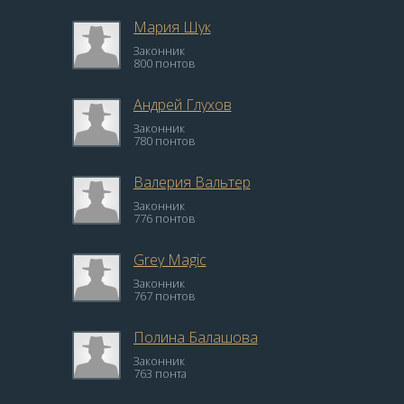
Мария Шук
Законник
800 понтов
Андрей Глухов
Законник
780 понтов
Валерия Вальтер
Законник
776 понтов
Grey Magic
Законник
767 понтов
Полина Балашова
Законник
763 понта