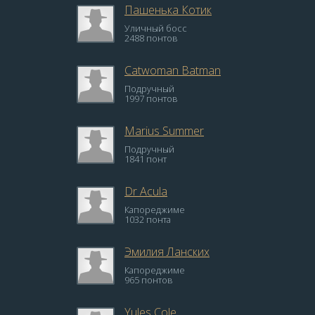
Пашенька Котик
Уличный босс
2488 понтов
Catwoman Batman
Подручный
1997 понтов
Marius Summer
Подручный
1841 понт
Dr Acula
Капореджиме
1032 понта
Эмилия Ланских
Капореджиме
965 понтов
Yules Cole