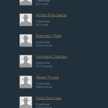
Советник
631 понт
Артём Максимов
Советник
621 понт
Максим Губар
Советник
619 понтов
Наталья Старова
Советник
617 понтов
Денис Рочев
Советник
588 понтов
Лера Броснан
Советник
570 понтов