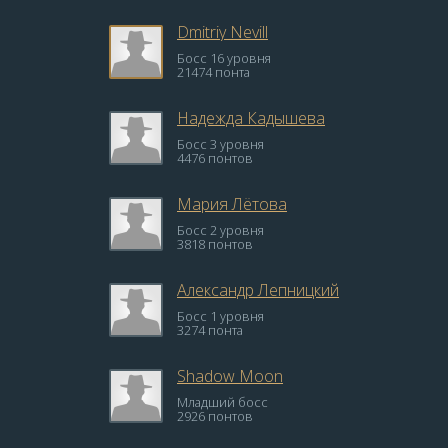
Dmitriy Nevill
Босс 16 уровня
21474 понта
Надежда Кадышева
Босс 3 уровня
4476 понтов
Мария Лётова
Босс 2 уровня
3818 понтов
Александр Лепницкий
Босс 1 уровня
3274 понта
Shadow Moon
Младший босс
2926 понтов