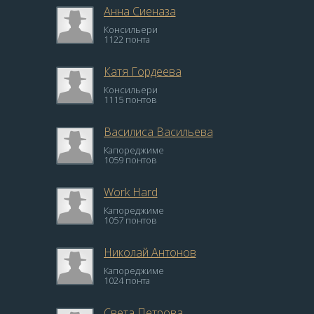
Анна Сиеназа
Консильери
1122 понта
Катя Гордеева
Консильери
1115 понтов
Василиса Васильева
Капореджиме
1059 понтов
Work Hard
Капореджиме
1057 понтов
Николай Антонов
Капореджиме
1024 понта
Света Петрова