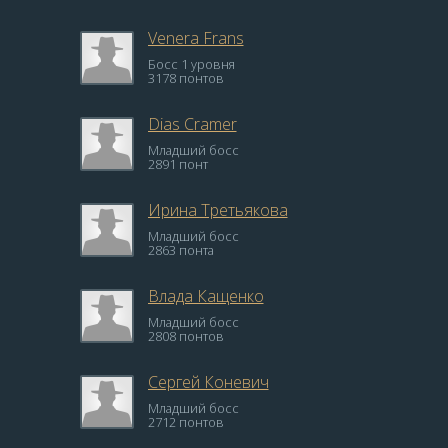
Venera Frans
Босс 1 уровня
3178 понтов
Dias Cramer
Младший босс
2891 понт
Ирина Третьякова
Младший босс
2863 понта
Влада Кащенко
Младший босс
2808 понтов
Сергей Коневич
Младший босс
2712 понтов