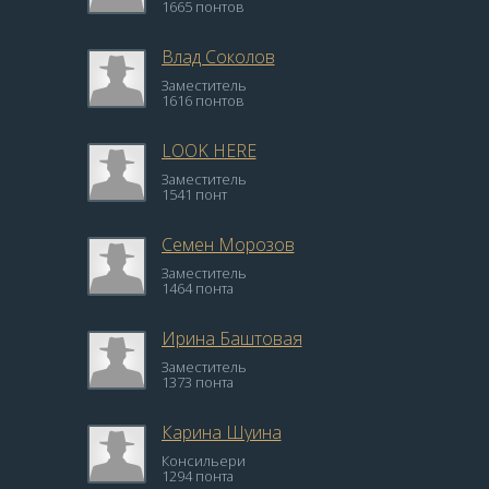
1665 понтов
Влад Соколов
Заместитель
1616 понтов
LOOK HERE
Заместитель
1541 понт
Семен Морозов
Заместитель
1464 понта
Ирина Баштовая
Заместитель
1373 понта
Карина Шуина
Консильери
1294 понта