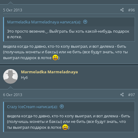
5 Окт 2013
#96
Marmeladka Marmeladnaya написал(а):
Это просто везение._. Выйграть бы хоть какой-нибудь подарок
в лотке.
видела когда-то давно, кто-то копу выиграл, и вот дилема - бить
(получишь монеты и баксы) или не бить (все будут знать, что ты
выиграл подарок в лотке
)
Marmeladka Marmeladnaya
Нуб
6 Окт 2013
#97
Crazy IceCream написал(а):
видела когда-то давно, кто-то копу выиграл, и вот дилема - бить
(получишь монеты и баксы) или не бить (все будут знать, что
ты выиграл подарок в лотке
)