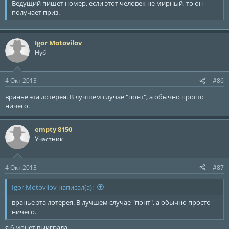
Ведущий пишет номер, если этот человек не мирный, то он
получает приз.
Igor Motovilov
Нуб
4 Окт 2013
#86
вранье эта лотерея. В лучшем случае "понт", а обычно просто
ничего.
empty 8150
Участник
4 Окт 2013
#87
Igor Motovilov написал(а):
вранье эта лотерея. В лучшем случае "понт", а обычно просто
ничего.
я 6 монет выиграла