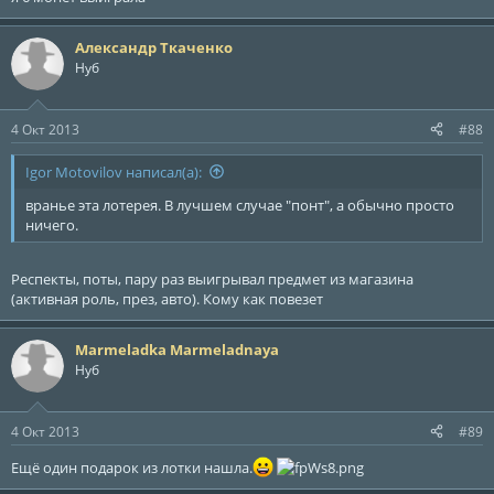
Александр Ткаченко
Нуб
4 Окт 2013
#88
Igor Motovilov написал(а):
вранье эта лотерея. В лучшем случае "понт", а обычно просто
ничего.
Респекты, поты, пару раз выигрывал предмет из магазина
(активная роль, през, авто). Кому как повезет
Marmeladka Marmeladnaya
Нуб
4 Окт 2013
#89
Ещё один подарок из лотки нашла.