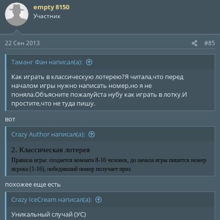
empty 8150
Участник
22 Сен 2013
#85
Таманг Фан написал(а):
Как играть в классическую лотерею?Я читала,что перед
началом игры нужно написать номер,но я не
поняла.Объясните пожалуйста нубу как играть в лотку.И
простите,что не туда пишу.
вот
Crazy Author написал(а):
2. Классическая лотерея
Правила игры: создается комната 8-16 человек, до начала игры пишется номер
игрока (1-16), победивший номер получает приз.
похожее еще есть
Crazy IceCream написал(а):
Уникальный случай (УС)