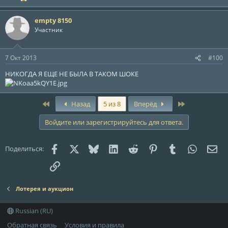
empty 8150
Участник
7 Окт 2013
#100
НИКОГДА Я ЕЩЕ НЕ БЫЛА В ТАКОМ ШОКЕ
First
Last
Назад
5 из 8
Вперёд
Войдите или зарегистрируйтесь для ответа.
Facebook
X (Twitter)
Bluesky
LinkedIn
Reddit
Pinterest
Tumblr
WhatsAp
Эле
Поделиться:
Ссылка
Лотерея и аукцион
Russian (RU)
Обратная связь
Условия и правила