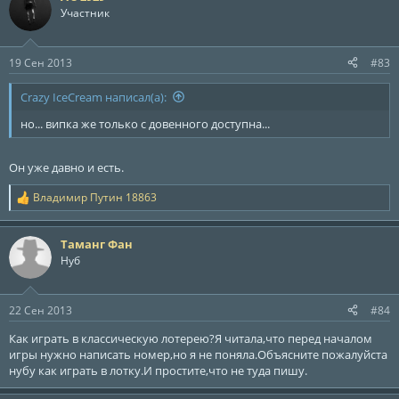
ц
Участник
и
и
:
19 Сен 2013
#83
Crazy IceCream написал(а):
но... випка же только с довенного доступна...
Он уже давно и есть.
Владимир Путин 18863
Р
е
а
Таманг Фан
к
ц
Нуб
и
и
:
22 Сен 2013
#84
Как играть в классическую лотерею?Я читала,что перед началом
игры нужно написать номер,но я не поняла.Объясните пожалуйста
нубу как играть в лотку.И простите,что не туда пишу.