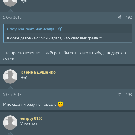
Нуб
5 Окт 2013
#92
Crazy IceCream написал(а):
в офке девочка скрин кидала, что квас выиграла :с
Это просто везение._. Выйграть бы хоть какой-нибудь подарок в
лотке.
Карина Душенко
Нуб
5 Окт 2013
#93
Мне еще ни разу не повезло
empty 8150
Участник