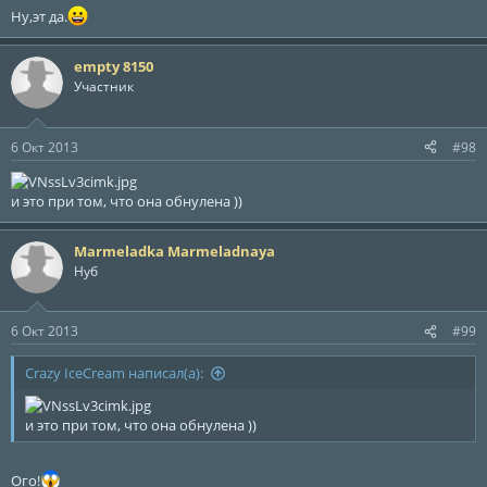
Ну,эт да.
empty 8150
Участник
6 Окт 2013
#98
и это при том, что она обнулена ))
Marmeladka Marmeladnaya
Нуб
6 Окт 2013
#99
Crazy IceCream написал(а):
и это при том, что она обнулена ))
Ого!