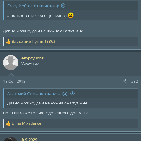
ы
л
Crazy IceCream написал(а):
а
а пользоваться ей еще нельзя
Давно можно, да и не нужна она тут мне.
Владимир Путин 18863
Р
е
а
empty 8150
к
ц
Участник
и
и
:
18 Сен 2013
#82
Анатолий Степанов написал(а):
Давно можно, да и не нужна она тут мне.
но... випка же только с довенного доступна...
Dima Mixadance
Р
е
а
A S 2929
к