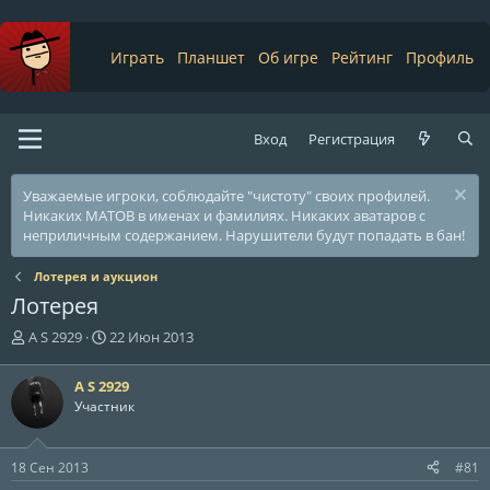
Играть
Планшет
Об игре
Рейтинг
Профиль
Вход
Регистрация
Уважаемые игроки, соблюдайте "чистоту" своих профилей.
Никаких МАТОВ в именах и фамилиях. Никаких аватаров с
неприличным содержанием. Нарушители будут попадать в бан!
Лотерея и аукцион
Лотерея
А
Д
A S 2929
22 Июн 2013
в
а
т
т
A S 2929
о
а
Участник
р
н
т
а
е
ч
18 Сен 2013
#81
м
а