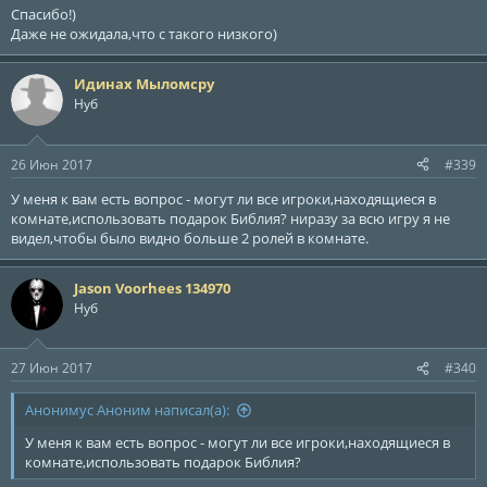
Спасибо!)
Даже не ожидала,что с такого низкого)
Идинах Мыломсру
Нуб
26 Июн 2017
#339
У меня к вам есть вопрос - могут ли все игроки,находящиеся в
комнате,использовать подарок Библия? ниразу за всю игру я не
видел,чтобы было видно больше 2 ролей в комнате.
Jason Voorhees 134970
Нуб
27 Июн 2017
#340
Анонимус Аноним написал(а):
У меня к вам есть вопрос - могут ли все игроки,находящиеся в
комнате,использовать подарок Библия?