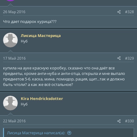
и
:
26 Мар 2016
#328
Что дает подарок курица???
Лисица Мастерица
Нуб
17 Май 2016
#329
купила на ауке красную коробку, сказано что она даёт все
предметы, кроме анти-нуба и анти-отца, открыла и мне выпало
предметов 5-6. каска, мина, помидор, рация, щит...так и должно
быть чтоли? а как же всё остальное?
Kira Hendricksdotter
Нуб
22 Май 2016
#330
Лисица Мастерица написал(а):