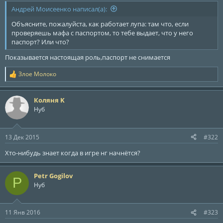
ы
л
Андрей Моисеенко написал(а):
а
Объясните, пожалуйста, как работает лупа: там что, если
проверяешь мафа с паспортом, то тебе выдает, что у него
паспорт? Или что?
Показывается настоящая роль,паспорт не снимается
Злое Молоко
Р
е
а
Коляня K
к
ц
Нуб
и
и
:
13 Дек 2015
#322
Хто-нибудь знает когда в игре нг начнётся?
Petr Gogilov
P
Нуб
11 Янв 2016
#323