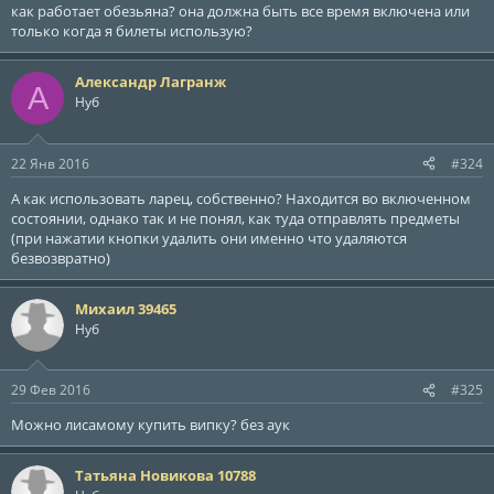
как работает обезьяна? она должна быть все время включена или
только когда я билеты использую?
Александр Лагранж
А
Нуб
22 Янв 2016
#324
А как использовать ларец, собственно? Находится во включенном
состоянии, однако так и не понял, как туда отправлять предметы
(при нажатии кнопки удалить они именно что удаляются
безвозвратно)
Михаил 39465
Нуб
29 Фев 2016
#325
Можно лисамому купить випку? без аук
Татьяна Новикова 10788