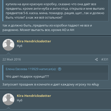
купила на ауке красную коробку, сказано что она даёт все
предметы, кроме анти-нуба и анти-отца, открыла и мне выпало
предметов 5-6. каска, мина, помидор, рация, щит...так и должно
быть чтоли? а как же всё остальное?
так и должно быть..предметы из коробки падают не все и
рандомно. Может выпасть все, кроме АО и АН
Kira Hendricksdotter
Нуб
22 Май 2016
#331
Елена Евсеева 119929 написал(а):
Что дает подарок курица???
Запускает праздник в комнате и дает каждому игроку по яйцу
Kira Hendricksdotter
Нуб