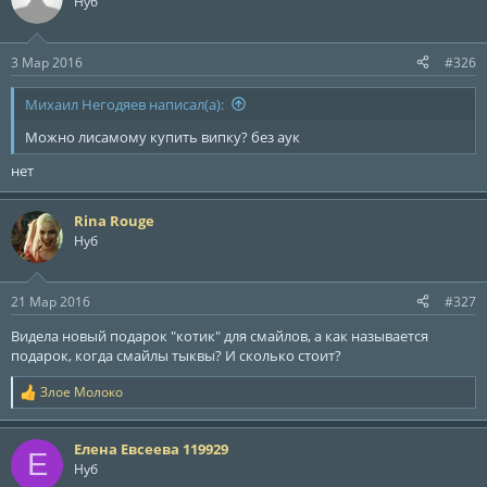
Нуб
3 Мар 2016
#326
Михаил Негодяев написал(а):
Можно лисамому купить випку? без аук
нет
Rina Rouge
Нуб
21 Мар 2016
#327
Видела новый подарок "котик" для смайлов, а как называется
подарок, когда смайлы тыквы? И сколько стоит?
Злое Молоко
Р
е
а
Елена Евсеева 119929
к
Е
ц
Нуб
и