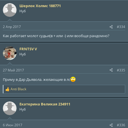
Шерлок Холмс 188771
Нуб
2 Апр 2017
#334
Как работает молот судьи(в + или -) или вообще рандомно?
FRNTSV V
Нуб
27 Май 2017
#335
Приму в Дар Дьявола. желающие в лс
Anti Black
Р
е
а
Екатерина Великая 234911
к
ц
Нуб
и
и
:
6 Июн 2017
#336