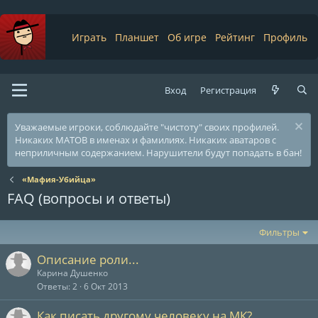
Играть
Планшет
Об игре
Рейтинг
Профиль
Вход
Регистрация
Уважаемые игроки, соблюдайте "чистоту" своих профилей.
Никаких МАТОВ в именах и фамилиях. Никаких аватаров с
неприличным содержанием. Нарушители будут попадать в бан!
«Мафия-Убийца»
FAQ (вопросы и ответы)
Фильтры
Описание роли...
Карина Душенко
Ответы
2
6 Окт 2013
Как писать другому человеку на МК?