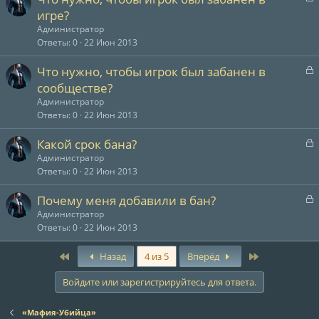
т
а
игре?
а
к
Администратор
р
Ответы
0
22 Июн 2013
т
З
Что нужно, чтобы игрок был забанен в
а
а
сообществе?
к
Администратор
р
Ответы
0
22 Июн 2013
т
З
Какой срок бана?
а
а
Администратор
к
Ответы
0
22 Июн 2013
р
З
Почему меня добавили в бан?
т
а
Администратор
а
к
Ответы
0
22 Июн 2013
р
First
Last
Назад
4 из 5
Вперёд
т
а
Войдите или зарегистрируйтесь для ответа.
«Мафия-Убийца»