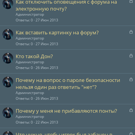
З
Как отключить оповещения с форума на
а
электронную почту?
к
Администратор
р
Ответы
0
27 Июн 2013
т
З
Как вставить картинку на форум?
а
а
Администратор
к
Ответы
0
27 Июн 2013
р
З
Кто такой Дон?
т
а
Администратор
а
к
Ответы
0
26 Июн 2013
р
З
Почему на вопрос о пароле безопасности
т
а
нельзя один раз ответить "нет"?
а
к
Администратор
р
Ответы
0
26 Июн 2013
т
З
Почему у меня не прибавляются понты?
а
а
Администратор
к
Ответы
0
22 Июн 2013
р
З
Что нужно, чтобы игрок был забанен в