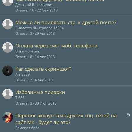
Дмитрий Васильевич
Ответы
10
22 Сен 2013
Можно ли привязать стр. к другой почте?
Виолетта Дмитриева 15294
Ответы
3
29 Авг 2013
Оплата через счет моб. телефона
Вика Потёмок
Ответы
8
14 Авг 2013
Как сделать скриншот?
A S 2929
Ответы
2
4 Авг 2013
Избранные подарки
Т 686
Ответы
3
30 Июл 2013
З
Перенос аккаунта из других соц. сетей на
а
сайт МК - будет ли это?
к
Ромовая баба
р