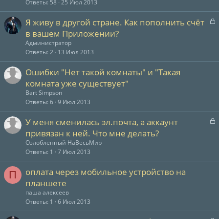
Ответы
58
25 Июл 2013
т
З
Я живу в другой стране. Как пополнить счёт
а
а
в вашем Приложении?
к
Администратор
р
Ответы
2
13 Июл 2013
т
Ошибки "Нет такой комнаты" и "Такая
а
комната уже существует"
Bart Simpson
Ответы
6
9 Июл 2013
З
У меня сменилась эл.почта, а аккаунт
а
привязан к ней. Что мне делать?
к
Озлобленный НаВесьМир
р
Ответы
1
7 Июл 2013
т
оплата через мобильное устройство на
П
а
планшете
паша алексеев
Ответы
1
6 Июл 2013