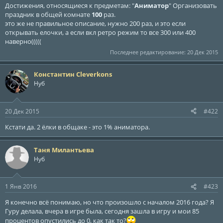
ы
л
Достижения, относящиеся к предметам: "
Аниматор
" Организовать
а
праздник в общей комнате
100
раз.
это же не правильное описание, нужно 200 раз, и это если
открывать елочки, а если вкл ретро режим то все 300 или 400
наверно(((((
Последнее редактирование:
20 Дек 2015
Константин Cleverkons
Нуб
20 Дек 2015
#422
Кстати да. 2 ёлки в общаке - это 1% аниматора.
Таня Милантьева
Нуб
1 Янв 2016
#423
Я конечно всё понимаю, но что произошло с началом 2016 года? Я
Гуру делала, вчера в игре была, сегодня зашла в игру и мои 85
процентов опустились до 0, как так то?