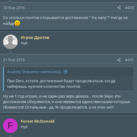
18 Янв 2016
#430
Со скольки понтов открывается достижение " На лапу"? Нигде не
найду
Игрок Дротов
Нуб
21 Янв 2016
#431
Anatoly Stepanov написал(а):
При Zero, кстати, достижение будет продолжаться, когда
наберешь нужное количество понтов
Ну не 1 год играю, и не один раз зеро делала... после Зеро эти
достижения обнуляются, и они являются единственными которые
сбиваются! Остальные - да, % продолжается, а на этих нет!
Forest McDonald
F
Нуб