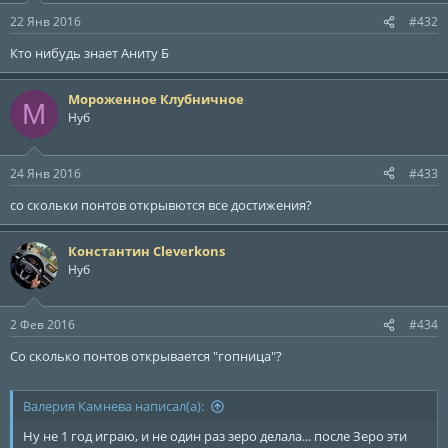
22 Янв 2016
#432
Кто нибудь знает Аниту Б
Мороженное Клубничное
М
Нуб
24 Янв 2016
#433
со скольки понтов открывются все достижения?
Константин Cleverkons
Нуб
2 Фев 2016
#434
Со сколько понтов открывается "гопница"?
Валерия Камнева написал(а):
Ну не 1 год играю, и не один раз зеро делала... после Зеро эти