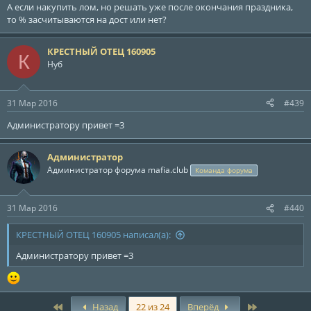
А если накупить лом, но решать уже после окончания праздника,
то % засчитываются на дост или нет?
КРЕСТНЫЙ ОТЕЦ 160905
К
Нуб
31 Мар 2016
#439
Администратору привет =3
Администратор
Администратор форума mafia.club
Команда форума
31 Мар 2016
#440
КРЕСТНЫЙ ОТЕЦ 160905 написал(а):
Администратору привет =3
First
Last
Назад
22 из 24
Вперёд