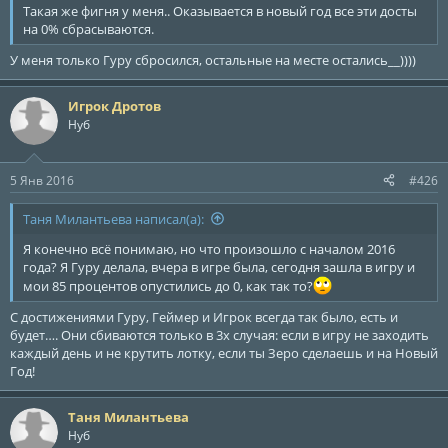
Такая же фигня у меня.. Оказывается в новый год все эти досты
на 0% сбрасываются.
У меня только Гуру сбросился, остальные на месте остались__))))
Игрок Дротов
Нуб
5 Янв 2016
#426
Таня Милантьева написал(а):
Я конечно всё понимаю, но что произошло с началом 2016
года? Я Гуру делала, вчера в игре была, сегодня зашла в игру и
мои 85 процентов опустились до 0, как так то?
С достижениями Гуру, Геймер и Игрок всегда так было, есть и
будет…. Они сбиваются только в 3х случая: если в игру не заходить
каждый день и не крутить лотку, если ты Зеро сделаешь и на Новый
Год!
Таня Милантьева
Нуб