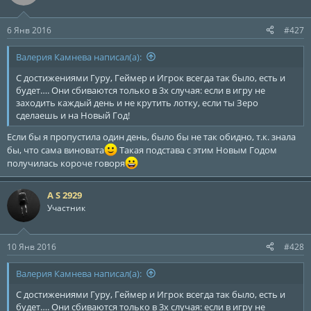
6 Янв 2016
#427
Валерия Камнева написал(а):
С достижениями Гуру, Геймер и Игрок всегда так было, есть и
будет…. Они сбиваются только в 3х случая: если в игру не
заходить каждый день и не крутить лотку, если ты Зеро
сделаешь и на Новый Год!
Если бы я пропустила один день, было бы не так обидно, т.к. знала
бы, что сама виновата
Такая подстава с этим Новым Годом
получилась короче говоря
A S 2929
Участник
10 Янв 2016
#428
Валерия Камнева написал(а):
С достижениями Гуру, Геймер и Игрок всегда так было, есть и
будет…. Они сбиваются только в 3х случая: если в игру не