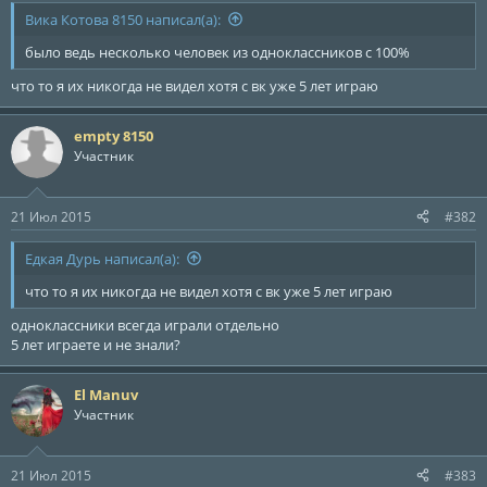
ы
л
Вика Котова 8150 написал(а):
а
было ведь несколько человек из одноклассников с 100%
что то я их никогда не видел хотя с вк уже 5 лет играю
empty 8150
Участник
21 Июл 2015
#382
Едкая Дурь написал(а):
что то я их никогда не видел хотя с вк уже 5 лет играю
одноклассники всегда играли отдельно
5 лет играете и не знали?
El Manuv
Участник
21 Июл 2015
#383