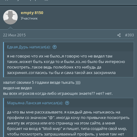
empty 8150
Участник
22 Июл 2015
#393
Едкая Дурь написал(а):
я не говорю что их не было,,я говорю что не видел там
таких..может быть когда то и были..хз..но было бы интересно
посмотреть..такое ведь полюбомк кто нибудь да
заскринил..согласись ты бы и сама такой акк заскринила
хватит своими 5 годами везде тыкать ))))
видел-не видел
вы всех игроков когда-либо играющих знаете?? нет? нет.
Марьяна Ланская написал(а):
да что вы мне рассказываете. я каждый день натыкаюсь на
профили со значком "@". иногда хочу по привычке посмотреть
анкету вк игрока или его страницу на этом сайте, а меня
бросает на вход в "Мой мир" и пишет, типа создайте свой мир,
чтобы посмотреть запрашиваемый профиль, у меня там нет