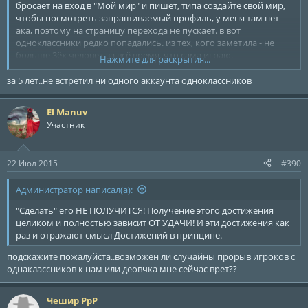
бросает на вход в "Мой мир" и пишет, типа создайте свой мир,
чтобы посмотреть запрашиваемый профиль, у меня там нет
ака, поэтому на страницу перехода не пускает. в вот
одноклассники редко попадались. из тех, кого заметила - не
больше 3ёх человек за всё время, что сама играю.
Нажмите для раскрытия...
так что вы что-то путаете
за 5 лет..не встретил ни одного аккаунта одноклассников
El Manuv
Участник
22 Июл 2015
#390
Администратор написал(а):
"Сделать" его НЕ ПОЛУЧИТСЯ! Получение этого достижения
целиком и полностью зависит ОТ УДАЧИ! И эти достижения как
раз и отражают смысл Достижений в принципе.
подскажите пожалуйста..возможен ли случайны прорыв игроков с
однаклассников к нам или деовчка мне сейчас врет??
Чешир РрР