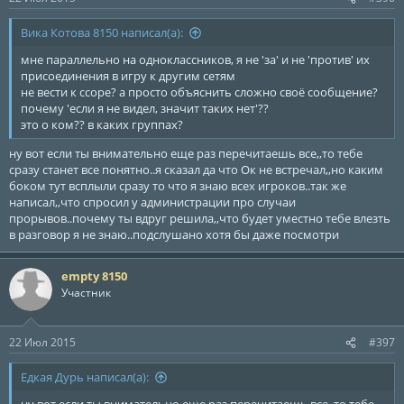
Вика Котова 8150 написал(а):
мне параллельно на одноклассников, я не 'за' и не 'против' их
присоединения в игру к другим сетям
не вести к ссоре? а просто объяснить сложно своё сообщение?
почему 'если я не видел, значит таких нет'??
это о ком?? в каких группах?
ну вот если ты внимательно еще раз перечитаешь все,,то тебе
сразу станет все понятно..я сказал да что Ок не встречал,,но каким
боком тут всплыли сразу то что я знаю всех игроков..так же
написал,,что спросил у администрации про случаи
прорывов..почему ты вдруг решила,,что будет уместно тебе влезть
в разговор я не знаю..подслушано хотя бы даже посмотри
empty 8150
Участник
22 Июл 2015
#397
Едкая Дурь написал(а):