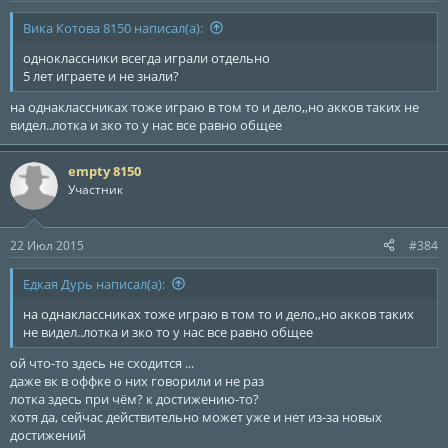
Вика Котова 8150 написал(а):
одноклассники всегда играли отдельно
5 лет играете и не знали?
на однаклассниках тоже играю в том то и дело,,но акков таких не
видел..лотка и зко то у нас все равно общее
empty 8150
Участник
22 Июл 2015
#384
Едкая Дурь написал(а):
на однаклассниках тоже играю в том то и дело,,но акков таких
не видел..лотка и зко то у нас все равно общее
ой что-то здесь не сходится ...
даже вк в оффке о них говорили и не раз
лотка здесь при чём? к достижению-то?
хотя да, сейчас действительно может уже и нет из-за новых
достижений