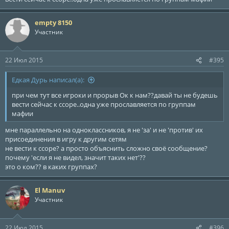
empty 8150
Участник
22 Июл 2015
#395
Едкая Дурь написал(а):
при чем тут все игроки и прорыв Ок к нам??давай ты не будешь
вести сейчас к ссоре..одна уже прославляется по группам
мафии
мне параллельно на одноклассников, я не 'за' и не 'против' их
присоединения в игру к другим сетям
не вести к ссоре? а просто объяснить сложно своё сообщение?
почему 'если я не видел, значит таких нет'??
это о ком?? в каких группах?
El Manuv
Участник
22 Июл 2015
#396