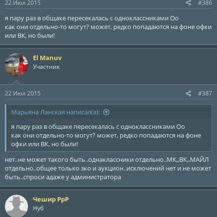
22 Июл 2015
#386
я пару раз в общаке пересекалась с одноклассниками Оо
как они отдельно-то могут? может, редко попадаются на фоне офки
или ВК, но были!
El Manuv
Участник
22 Июл 2015
#387
Марьяна Ланская написал(а):
я пару раз в общаке пересекалась с одноклассниками Оо
как они отдельно-то могут? может, редко попадаются на фоне
офки или ВК, но были!
нет..не может такого быть..однаклассники отдельно..МК,,ВК,,МАЙЛ
отдельно..общее только зко и аукцион..исключений нет и не может
быть..спроси адаже у администратора
Чешир РрР
Нуб