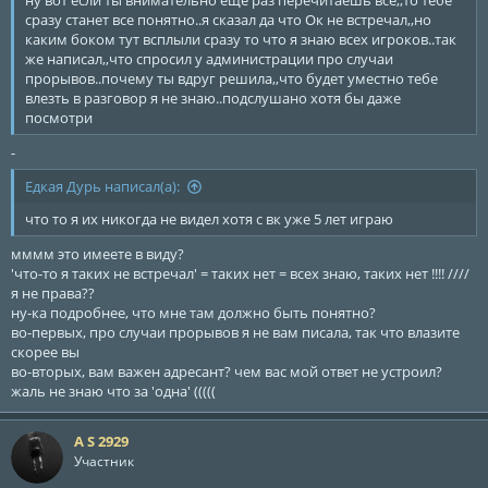
ну вот если ты внимательно еще раз перечитаешь все,,то тебе
сразу станет все понятно..я сказал да что Ок не встречал,,но
каким боком тут всплыли сразу то что я знаю всех игроков..так
же написал,,что спросил у администрации про случаи
прорывов..почему ты вдруг решила,,что будет уместно тебе
влезть в разговор я не знаю..подслушано хотя бы даже
посмотри
-
Едкая Дурь написал(а):
что то я их никогда не видел хотя с вк уже 5 лет играю
мммм это имеете в виду?
'что-то я таких не встречал' = таких нет = всех знаю, таких нет !!!! ////
я не права??
ну-ка подробнее, что мне там должно быть понятно?
во-первых, про случаи прорывов я не вам писала, так что влазите
скорее вы
во-вторых, вам важен адресант? чем вас мой ответ не устроил?
жаль не знаю что за 'одна' (((((
A S 2929
Участник