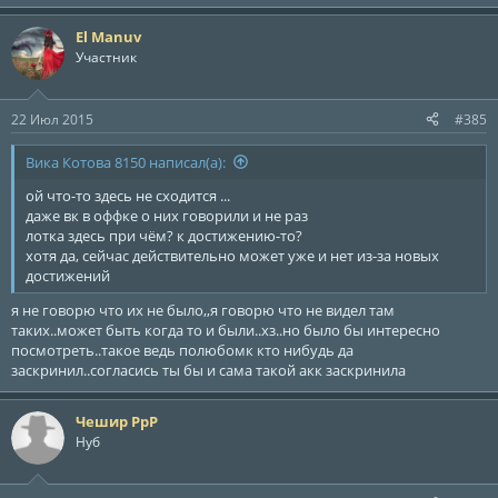
El Manuv
Участник
22 Июл 2015
#385
Вика Котова 8150 написал(а):
ой что-то здесь не сходится ...
даже вк в оффке о них говорили и не раз
лотка здесь при чём? к достижению-то?
хотя да, сейчас действительно может уже и нет из-за новых
достижений
я не говорю что их не было,,я говорю что не видел там
таких..может быть когда то и были..хз..но было бы интересно
посмотреть..такое ведь полюбомк кто нибудь да
заскринил..согласись ты бы и сама такой акк заскринила
Чешир РрР
Нуб