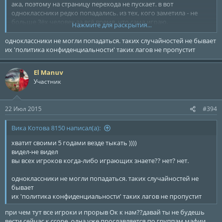
ака, поэтому на страницу перехода не пускает. в вот
одноклассники редко попадались. из тех, кого заметила - не
больше 3ёх человек за всё время, что сама играю.
Нажмите для раскрытия...
так что вы что-то путаете
одноклассники не могли попадаться. таких случайностей не бывает
их 'политика конфиденциальности' таких лагов не пропустит
El Manuv
Участник
22 Июл 2015
#394
Вика Котова 8150 написал(а):
хватит своими 5 годами везде тыкать ))))
видел-не видел
вы всех игроков когда-либо играющих знаете?? нет? нет.
одноклассники не могли попадаться. таких случайностей не
бывает
их 'политика конфиденциальности' таких лагов не пропустит
при чем тут все игроки и прорыв Ок к нам??давай ты не будешь
вести сейчас к ссоре..одна уже прославляется по группам мафии